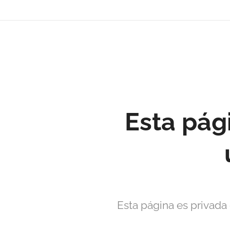
David
Soler
Crespo
Periodista e investigador
r david4soler@gmail.com
Esta pág
Esta página es privada 